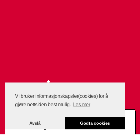
Vi bruker informasjonskapsler(cookies) for å
gjøre nettsiden best mulig.
Les mer
Søk idag til 2026/2027
Avslå
Godta cookies