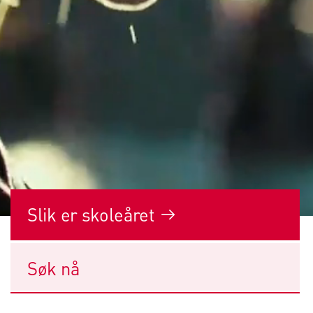
Slik er skoleåret

Søk nå